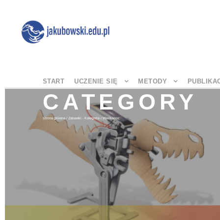
START
UCZENIE SIĘ
METODY
PUBLIKA
CATEGORY
Strona główna
/
Zabawki - Kategorie
/ Wielkanoc