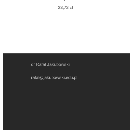
23,73
zł
dr Rafał Jakubowski
rafal@jakubowski.edu.pl