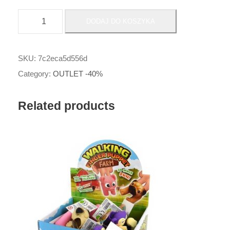
i
DODAJ DO KOSZYKA
l
o
ś
SKU:
7c2eca5d556d
ć
Category:
OUTLET -40%
2
$
Related products
$
$
_
B
l
a
s
z
a