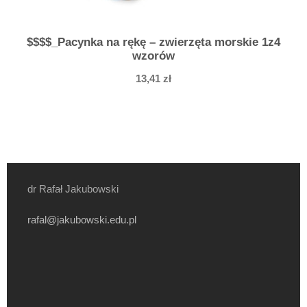
$$$$_Pacynka na rękę – zwierzęta morskie 1z4
wzorów
13,41
zł
dr Rafał Jakubowski
rafal@jakubowski.edu.pl