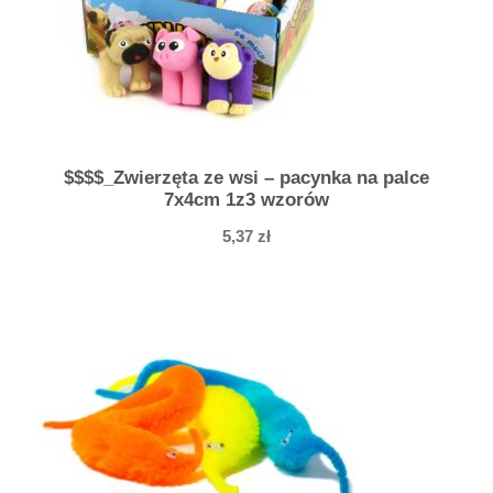
n
a
g
r
a
z
$$$$_Zwierzęta ze wsi – pacynka na palce
e
7x4cm 1z3 wzorów
ś
5,37
zł
r
u
t
a
m
i
5
c
m