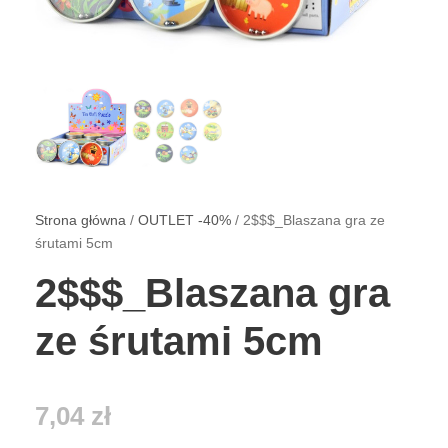
Strona główna
/
OUTLET -40%
/ 2$$$_Blaszana gra ze
śrutami 5cm
2$$$_Blaszana gra
ze śrutami 5cm
7,04
zł