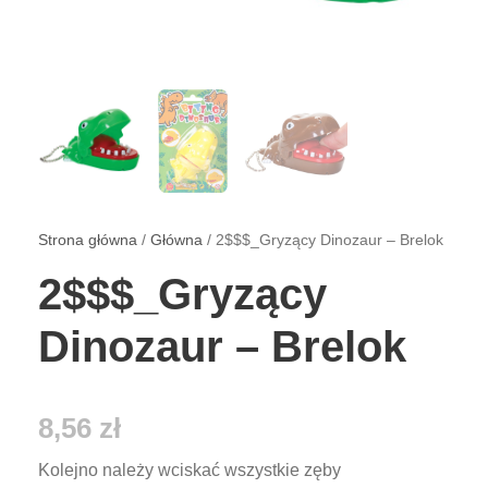
Strona główna
/
Główna
/ 2$$$_Gryzący Dinozaur – Brelok
2$$$_Gryzący
Dinozaur – Brelok
8,56
zł
Kolejno należy wciskać wszystkie zęby