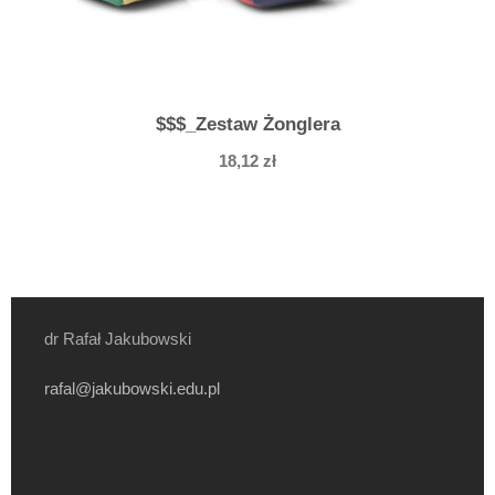
$$$_Zestaw Żonglera
18,12
zł
dr Rafał Jakubowski
rafal@jakubowski.edu.pl