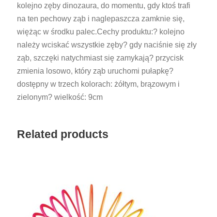
kolejno zęby dinozaura, do momentu, gdy ktoś trafi
y
na ten pechowy ząb i naglepaszcza zamknie się,
D
więżąc w środku palec.Cechy produktu:? kolejno
i
należy wciskać wszystkie zęby? gdy naciśnie się zły
n
ząb, szczęki natychmiast się zamykają? przycisk
o
zmienia losowo, który ząb uruchomi pułapkę?
z
dostępny w trzech kolorach: żółtym, brązowym i
a
zielonym? wielkość: 9cm
u
r
–
Related products
B
r
e
l
o
k