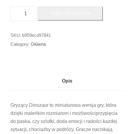
i
DODAJ DO KOSZYKA
l
o
ś
SKU:
b959ecd97841
ć
Category:
Główna
2
$
$
$
Opis
_
G
r
Gryzący Dinozaur to miniaturowa wersja gry, która
y
dzięki maleńkim rozmiarom i możliwościprzypięcia
z
do paska, czy szlufki, doda emocji i radości każdej
ą
sytuacji, chociażby w podróży. Gracze naciskają
c