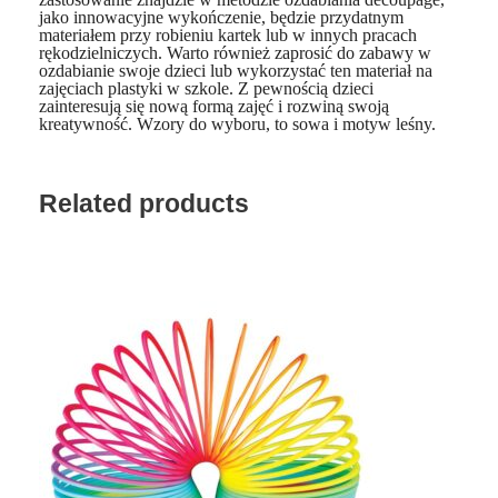
b
jako innowacyjne wykończenie, będzie przydatnym
materiałem przy robieniu kartek lub w innych pracach
n
rękodzielniczych. Warto również zaprosić do zabawy w
ozdabianie swoje dzieci lub wykorzystać ten materiał na
a
zajęciach plastyki w szkole. Z pewnością dzieci
t
zainteresują się nową formą zajęć i rozwiną swoją
kreatywność. Wzory do wyboru, to sowa i motyw leśny.
a
ś
m
Related products
a
k
l
e
j
ą
c
a
d
u