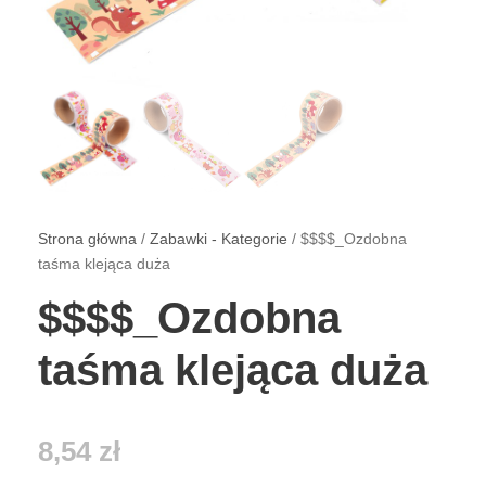
Strona główna
/
Zabawki - Kategorie
/ $$$$_Ozdobna
taśma klejąca duża
$$$$_Ozdobna
taśma klejąca duża
8,54
zł