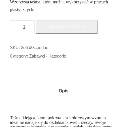
Wzorzysta taśma, którą można wykorzystać w pracach
plastycznych.
i
DODAJ DO KOSZYKA
l
o
ś
SKU:
3d6a38caddae
ć
Category:
Zabawki - Kategorie
$
$
$
$
Opis
_
O
z
d
Taśma klejąca, która pokryta jest kolorowym wzorem
idealnie nadaje się do ozdabiania wielu rzeczy. Swoje
o
zastosowanie znajdzie w metodzie ozdabiania decoupage,