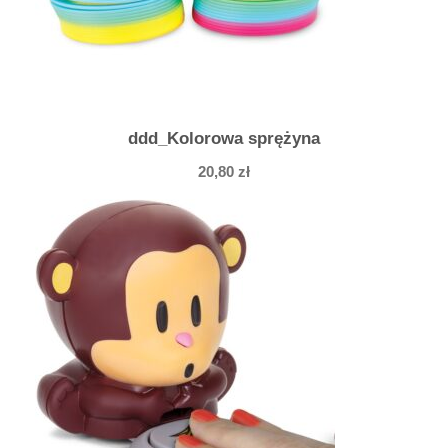
ż
a
ddd_Kolorowa sprężyna
20,80
zł