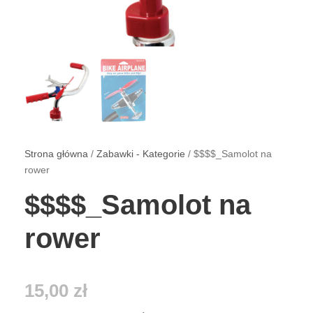
Strona główna
/
Zabawki - Kategorie
/ $$$$_Samolot na
rower
$$$$_Samolot na
rower
15,00
zł