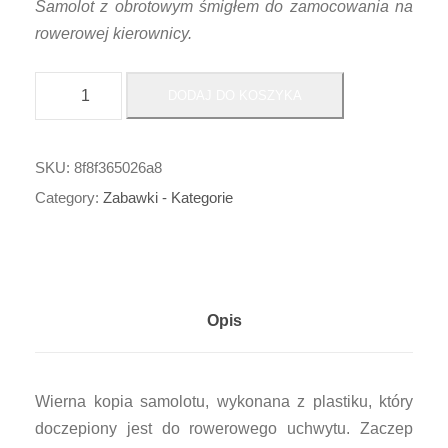
Samolot z obrotowym śmigłem do zamocowania na
rowerowej kierownicy.
i
DODAJ DO KOSZYKA
l
o
ś
SKU:
8f8f365026a8
ć
Category:
Zabawki - Kategorie
$
$
$
$
Opis
_
S
a
Wierna kopia samolotu, wykonana z plastiku, który
m
doczepiony jest do rowerowego uchwytu. Zaczep
o