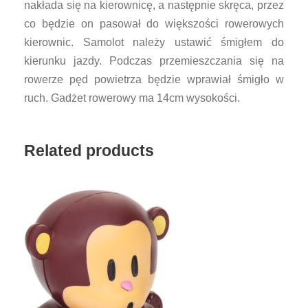
nakłada się na kierownicę, a następnie skręca, przez
l
co będzie on pasował do większości rowerowych
o
kierownic. Samolot należy ustawić śmigłem do
t
kierunku jazdy. Podczas przemieszczania się na
n
rowerze pęd powietrza będzie wprawiał śmigło w
a
ruch. Gadżet rowerowy ma 14cm wysokości.
r
o
w
Related products
e
r