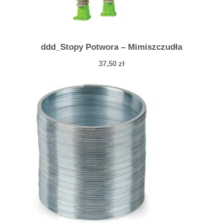
ddd_Stopy Potwora – Mimiszczudła
37,50
zł