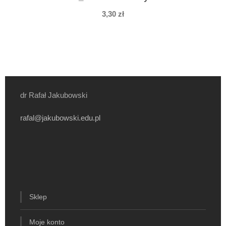
3,30
zł
dr Rafał Jakubowski
rafal@jakubowski.edu.pl
Sklep
Moje konto