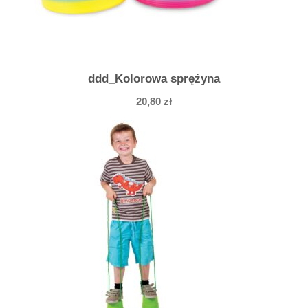
O
F
N
A
ddd_Kolorowa sprężyna
T
20,80
zł
U
R
E
W
H
I
T
E
G
O
A