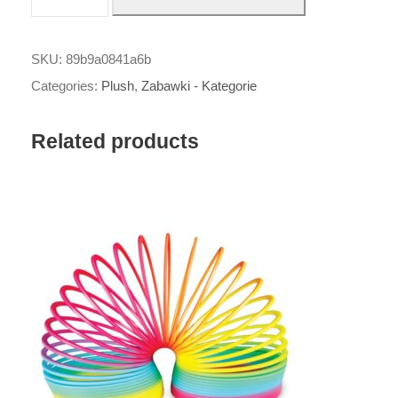
l
o
ś
SKU:
89b9a0841a6b
ć
Categories:
Plush
,
Zabawki - Kategorie
A
N
Related products
I
M
I
G
O
S
W
O
R
L
D