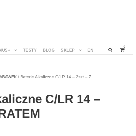
0
MUS+
TESTY
BLOG
SKLEP
EN
ZABAWEK
/ Baterie Alkaliczne C/LR 14 – 2szt – Z
kaliczne C/LR 14 –
PIRATEM