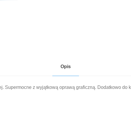
k
a
l
i
c
z
n
e
Opis
C
/
L
ej. Supermocne z wyjątkową oprawą graficzną. Dodatkowo do k
R
1
4
–
2