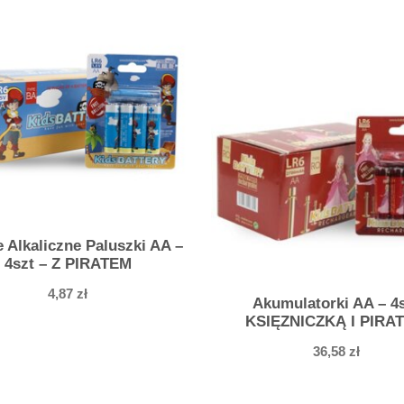
s
z
t
–
Z
P
I
R
A
T
e Alkaliczne Paluszki AA –
E
4szt – Z PIRATEM
M
4,87
zł
Akumulatorki AA – 4
KSIĘZNICZKĄ I PIRA
36,58
zł