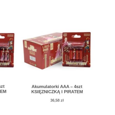
szt
Akumulatorki AAA – 4szt
TEM
KSIĘZNICZKĄ I PIRATEM
36,58
zł