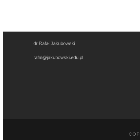
dr Rafał Jakubowski
rafal@jakubowski.edu.pl
COP