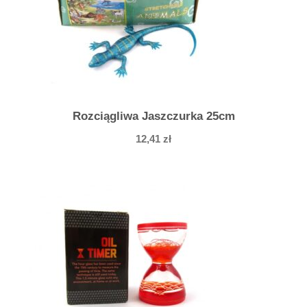
ą
4
c
m
Rozciągliwa Jaszczurka 25cm
12,41
zł