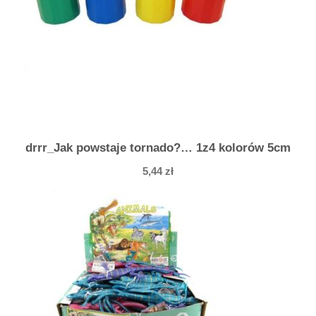
o
t
e
k
w
s
i
a
drrr_Jak powstaje tornado?… 1z4 kolorów 5cm
t
5,44
zł
c
e
z
g
ł
ó
w
k