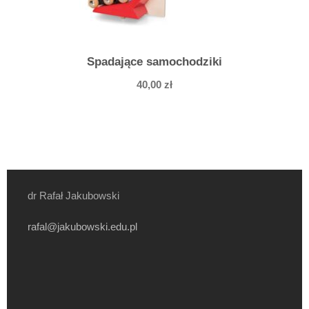
Spadające samochodziki
40,00
zł
dr Rafał Jakubowski
rafal@jakubowski.edu.pl