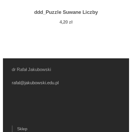
ddd_Puzzle Suwane Liczby
4,20
zł
dr Rafał Jakubowski
rafal@jakubowski.edu.pl
Sklep