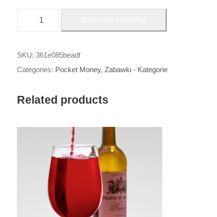
i
DODAJ DO KOSZYKA
l
o
ś
SKU:
361e085beadf
ć
Categories:
Pocket Money
,
Zabawki - Kategorie
B
r
Related products
e
l
o
k
S
c
r
u
n