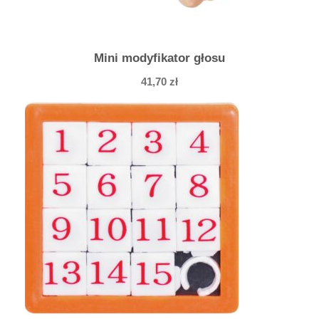
Mini modyfikator głosu
41,70
zł