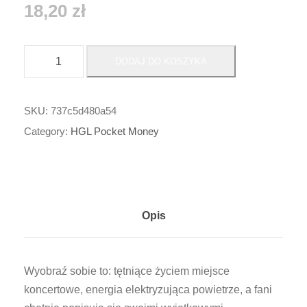
18,20
zł
i
DODAJ DO KOSZYKA
l
o
ś
SKU:
737c5d480a54
ć
Category:
HGL Pocket Money
C
O
N
C
Opis
E
R
T
Wyobraź sobie to: tętniące życiem miejsce
B
koncertowe, energia elektryzująca powietrze, a fani
R