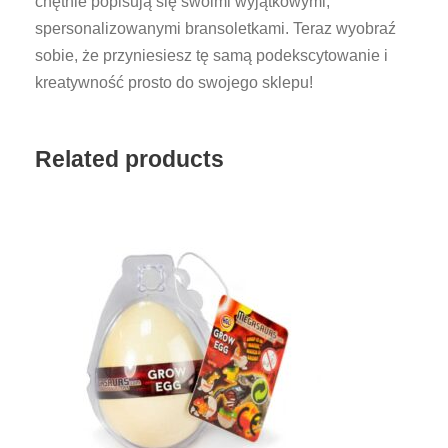
chętnie popisują się swoimi wyjątkowymi,
A
spersonalizowanymi bransoletkami. Teraz wyobraź
C
sobie, że przyniesiesz tę samą podekscytowanie i
E
kreatywność prosto do swojego sklepu!
L
E
T
Related products
S
-
S
M
A
L
L
B
O
X