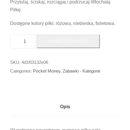
Przytulaj, ściskaj, rozciągaj i podrzucaj Włochatą
Piłkę.
Dostępne kolory piłki: różowa, niebieska, fioletowa.
i
DODAJ DO KOSZYKA
l
o
ś
SKU:
4d1f03132e06
ć
Categories:
Pocket Money
,
Zabawki - Kategorie
d
d
d
_
Opis
D
u
ż