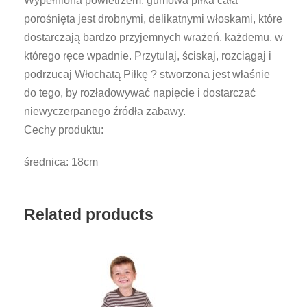
Wypełniona powietrzem, gumowa piłka cała
a
porośnięta jest drobnymi, delikatnymi włoskami, które
p
dostarczają bardzo przyjemnych wrażeń, każdemu, w
i
którego ręce wpadnie. Przytulaj, ściskaj, rozciągaj i
ł
podrzucaj Włochatą Piłkę ? stworzona jest właśnie
k
do tego, by rozładowywać napięcie i dostarczać
a
niewyczerpanego źródła zabawy.
z
Cechy produktu:
w
ł
średnica: 18cm
o
s
a
Related products
m
i