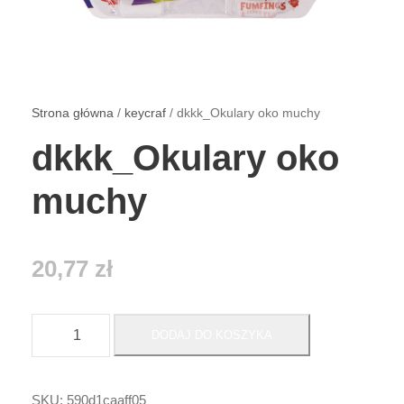
Strona główna
/
keycraf
/ dkkk_Okulary oko muchy
dkkk_Okulary oko
muchy
20,77
zł
i
DODAJ DO KOSZYKA
l
o
ś
SKU:
590d1caaff05