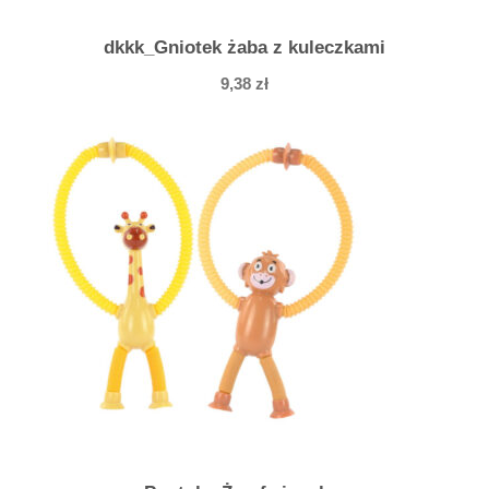
m
u
dkkk_Gniotek żaba z kuleczkami
c
9,38
zł
h
y