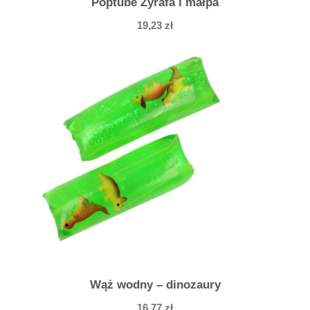
Poptube Żyrafa i małpa
19,23
zł
Wąż wodny – dinozaury
16,77
zł