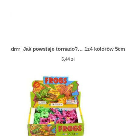
i
A
x
o
l
o
drrr_Jak powstaje tornado?… 1z4 kolorów 5cm
t
5,44
zł
k
i
5
c
m