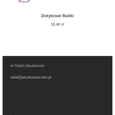
Dotykowe Bańki
10,40
zł
dr Rafał Jakubowski
rafal@jakubowski.edu.pl