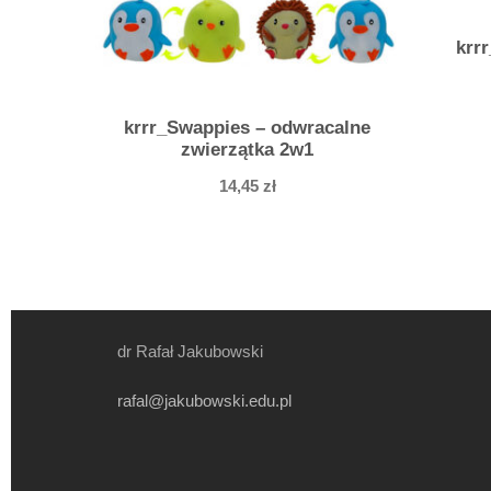
krr
krrr_Swappies – odwracalne
zwierzątka 2w1
14,45
zł
dr Rafał Jakubowski
rafal@jakubowski.edu.pl