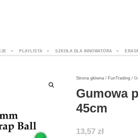
CJE
PLAYLISTA
SZKOŁA DLA INNOWATORA
ERAS
Strona główna
/
FunTrading
/ G
Gumowa pi
45cm
13,57
zł