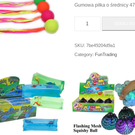
Gumowa piłka o średnicy 4
i
DODAJ DO
l
o
ś
SKU:
7be49204d9a1
ć
Category:
FunTrading
G
u
m
o
w
a
p
i
ł
k