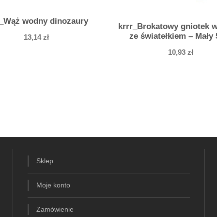
a
r_Wąż wodny dinozaury
z
krrr_Brokatowy gniotek w
ze światełkiem – Mały
13,14
zł
o
g
10,93
zł
o
n
e
m
4
5
c
m
Sklep
Moje konto
Zamówienie