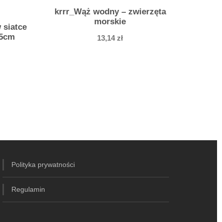
krrr_Wąż wodny – zwierzęta
morskie
 siatce
 5cm
13,14
zł
Polityka prywatności
Regulamin