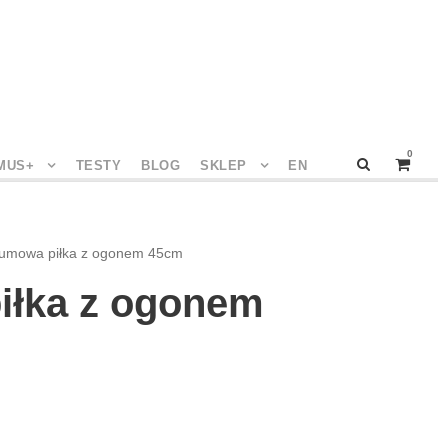
0
MUS+
TESTY
BLOG
SKLEP
EN
umowa piłka z ogonem 45cm
łka z ogonem