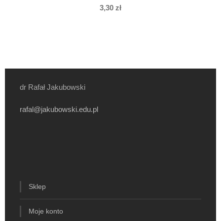
3,30
zł
dr Rafał Jakubowski
rafal@jakubowski.edu.pl
Sklep
Moje konto