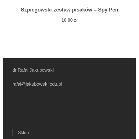
Szpiegowski zestaw pisaków – Spy Pen
10,00
zł
dr Rafał Jakubowski
rafal@jakubowski.edu.pl
Sklep