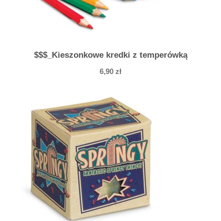
$$$_Kieszonkowe kredki z temperówką
6,90
zł