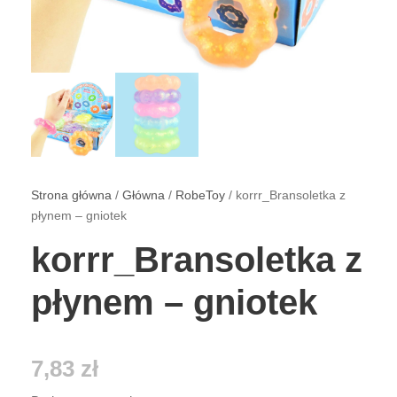
Strona główna
/
Główna
/
RobeToy
/ korrr_Bransoletka z
płynem – gniotek
korrr_Bransoletka z
płynem – gniotek
7,83
zł