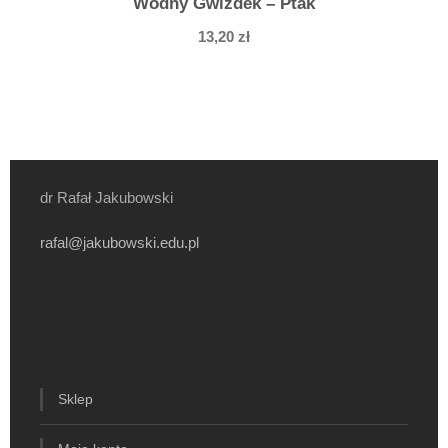
Wodny Gwizdek – Ptak
13,20
zł
dr Rafał Jakubowski
rafal@jakubowski.edu.pl
Sklep