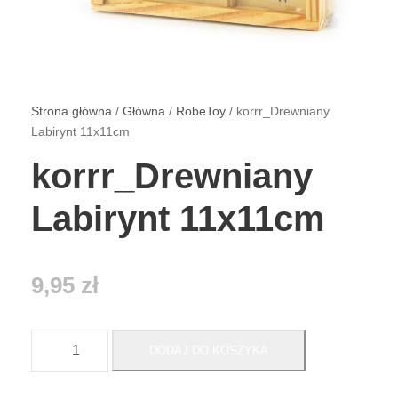
Strona główna
/
Główna
/
RobeToy
/ korrr_Drewniany
Labirynt 11x11cm
korrr_Drewniany
Labirynt 11x11cm
9,95
zł
i
DODAJ DO KOSZYKA
l
o