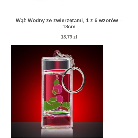
y
L
a
Wąż Wodny ze zwierzętami, 1 z 6 wzorów –
b
13cm
i
18,79
zł
r
y
n
t
1
1
x
1
1
c
m