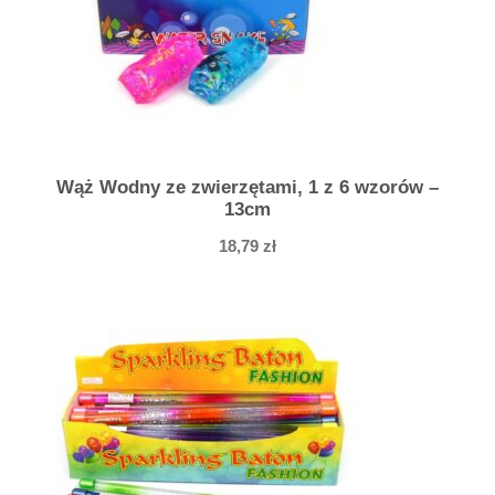
e
m
7
c
m
Wąż Wodny ze zwierzętami, 1 z 6 wzorów –
13cm
18,79
zł