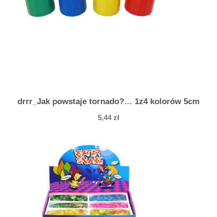
y
z
e
z
w
i
j
a
drrr_Jak powstaje tornado?… 1z4 kolorów 5cm
n
5,44
zł
y
m
j
ę
z
y
k
i