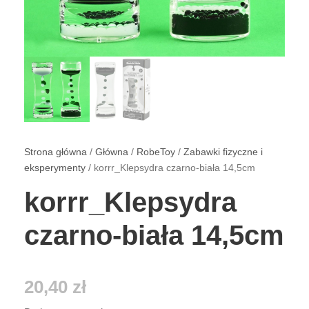
Strona główna
/
Główna
/
RobeToy
/
Zabawki fizyczne i
eksperymenty
/ korrr_Klepsydra czarno-biała 14,5cm
korrr_Klepsydra
czarno-biała 14,5cm
20,40
zł