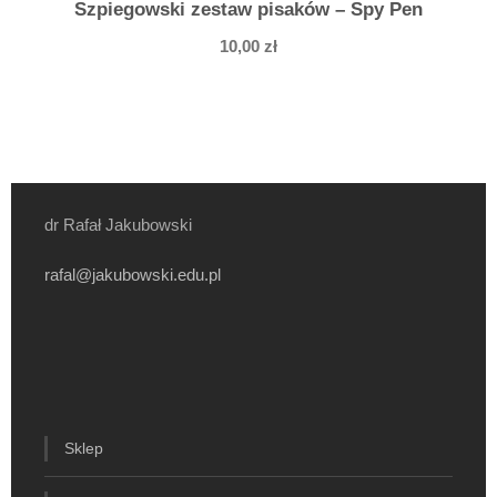
Szpiegowski zestaw pisaków – Spy Pen
10,00
zł
dr Rafał Jakubowski
rafal@jakubowski.edu.pl
Sklep