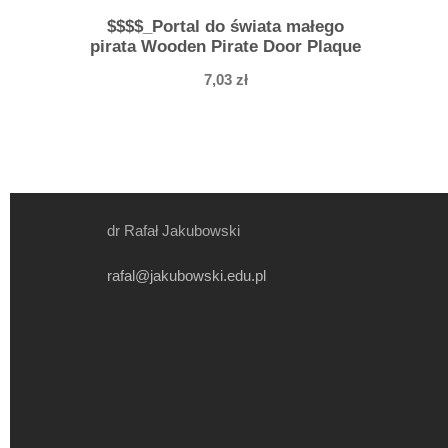
$$$$_Portal do świata małego
pirata Wooden Pirate Door Plaque
7,03
zł
dr Rafał Jakubowski
rafal@jakubowski.edu.pl