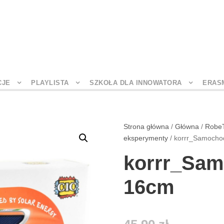
CJE
PLAYLISTA
SZKOŁA DLA INNOWATORA
ERAS
Strona główna
/
Główna
/
Robe
eksperymenty
/ korrr_Samocho
korrr_Sam
16cm