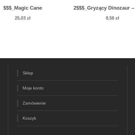
c
$$$_Magic Cane
2$$$_Gryzący Dinozaur –
m
25,03
zł
8,56
zł
Sklep
Moje konto
Zamówienie
Koszyk