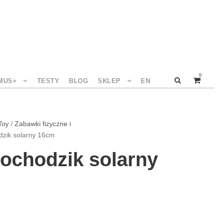
0
MUS+
TESTY
BLOG
SKLEP
EN
Toy
/
Zabawki fizyczne i
dzik solarny 16cm
ochodzik solarny