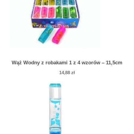
l
u
w
a
j
ą
c
y
Wąż Wodny z robakami 1 z 4 wzorów – 11,5cm
s
14,88
zł
i
ę
d
i
n
o
z
a