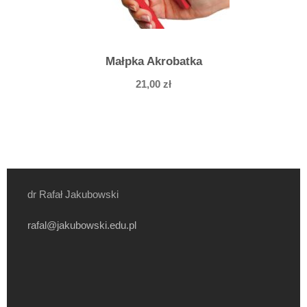
Małpka Akrobatka
21,00
zł
dr Rafał Jakubowski
rafal@jakubowski.edu.pl