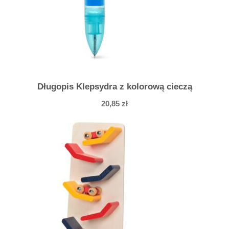
u
r
z
j
a
j
Długopis Klepsydra z kolorową cieczą
k
20,85
zł
a
5
,
5
c
m