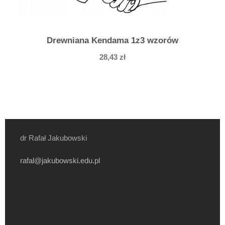
Drewniana Kendama 1z3 wzorów
28,43
zł
dr Rafał Jakubowski
rafal@jakubowski.edu.pl