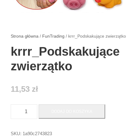
Strona główna
/
FunTrading
/ krrr_Podskakujące zwierzątko
krrr_Podskakujące
zwierzątko
11,53
zł
i
DODAJ DO KOSZYKA
l
o
ś
SKU:
1a90c2743823