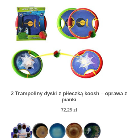
e
z
w
i
e
r
z
ą
t
k
o
2 Trampoliny dyski z piłeczką koosh – oprawa z
pianki
72,25
zł