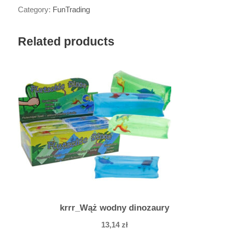
ć
Category:
FunTrading
k
r
Related products
r
r
_
P
o
d
s
k
a
k
u
j
krrr_Wąż wodny dinozaury
ą
13,14
zł
c