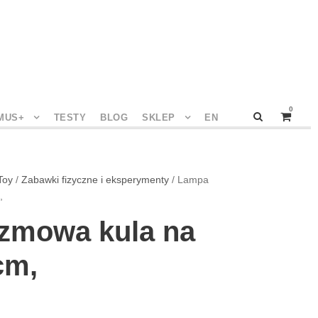
0
MUS+
TESTY
BLOG
SKLEP
EN
Toy
/
Zabawki fizyczne i eksperymenty
/ Lampa
,
zmowa kula na
cm,