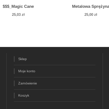
1
$$$_Magic Cane
Metalowa Sprężyn
5
c
25,03
zł
25,00
zł
m
,
Sklep
Moje konto
Zamówienie
Koszyk