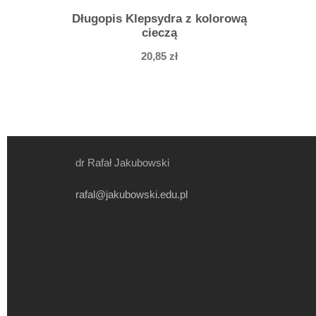
Długopis Klepsydra z kolorową
cieczą
20,85
zł
dr Rafał Jakubowski
rafal@jakubowski.edu.pl