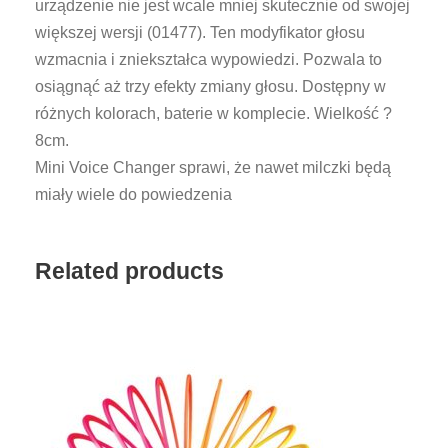
urządzenie nie jest wcale mniej skutecznie od swojej
i
większej wersji (01477). Ten modyfikator głosu
k
wzmacnia i zniekształca wypowiedzi. Pozwala to
a
osiągnąć aż trzy efekty zmiany głosu. Dostępny w
t
różnych kolorach, baterie w komplecie. Wielkość ?
o
8cm.
r
Mini Voice Changer sprawi, że nawet milczki będą
g
miały wiele do powiedzenia
ł
o
s
Related products
u