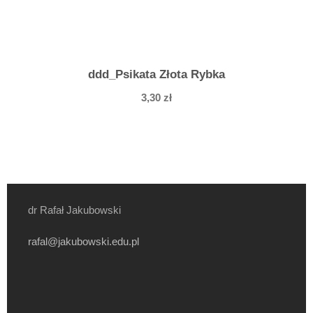
ddd_Psikata Złota Rybka
3,30
zł
dr Rafał Jakubowski
rafal@jakubowski.edu.pl