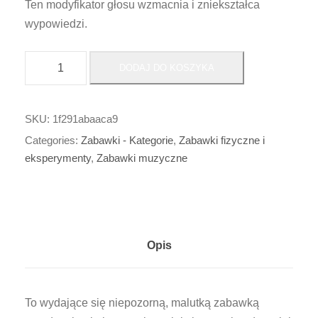
Ten modyfikator głosu wzmacnia i zniekształca
wypowiedzi.
i
DODAJ DO KOSZYKA
l
o
ś
SKU:
1f291abaaca9
ć
Categories:
Zabawki - Kategorie
,
Zabawki fizyczne i
M
eksperymenty
,
Zabawki muzyczne
i
n
i
m
Opis
o
d
y
To wydające się niepozorną, malutką zabawką
f