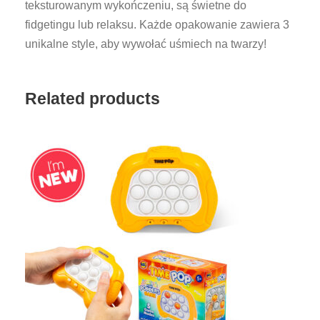
teksturowanym wykończeniu, są świetne do
D
fidgetingu lub relaksu. Każde opakowanie zawiera 3
Y
unikalne style, aby wywołać uśmiech na twarzy!
S
Q
U
Related products
I
S
H
B
A
L
L
S