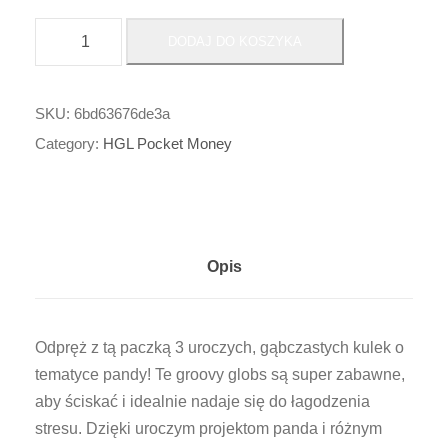
i
DODAJ DO KOSZYKA
l
o
ś
SKU:
6bd63676de3a
ć
Category:
HGL Pocket Money
P
A
N
D
Opis
A
3
P
Odpręż z tą paczką 3 uroczych, gąbczastych kulek o
K
tematyce pandy! Te groovy globs są super zabawne,
D
aby ściskać i idealnie nadaje się do łagodzenia
I
stresu. Dzięki uroczym projektom panda i różnym
D