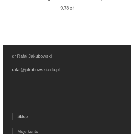
9,78
zł
dr Rafał Jakubowski
rafal@jakubowski.edu.pl
Sklep
Moje konto