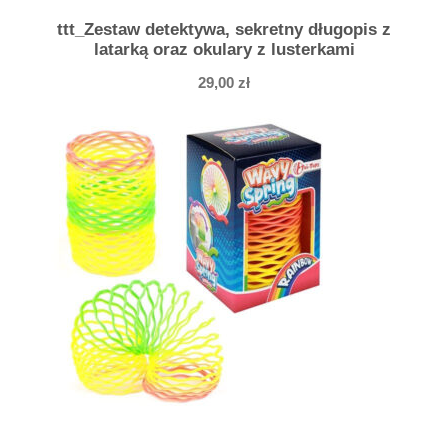
m
ttt_Zestaw detektywa, sekretny długopis z
k
latarką oraz okulary z lusterkami
o
29,00
zł
l
o
r
o
w
a