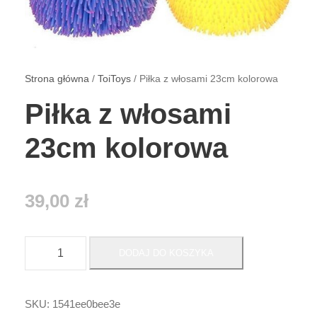
Strona główna
/
ToiToys
/ Piłka z włosami 23cm kolorowa
Piłka z włosami
23cm kolorowa
39,00
zł
i
DODAJ DO KOSZYKA
l
o
ś
SKU:
1541ee0bee3e