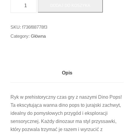
i
DODAJ DO KOSZYKA
l
o
ś
SKU:
f736f88778f3
ć
Category:
Główna
P
r
z
y
Opis
s
s
a
Ryk w prehistoryczny czas gry z naszymi Dino Pops!
w
Ta ekscytująca wanna dino pops to jurajski zachwyt,
k
idealny do pomysłowych przygód i eksploracji
i
sensorycznej. Każdy dinozaur ma styl przyssawki,
d
który pozwala trzymać je razem i wyrzucić z
i