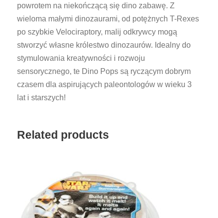
powrotem na niekończącą się dino zabawę. Z
n
wieloma małymi dinozaurami, od potężnych T-Rexes
o
po szybkie Velociraptory, malij odkrywcy mogą
z
stworzyć własne królestwo dinozaurów. Idealny do
a
stymulowania kreatywności i rozwoju
u
sensorycznego, te Dino Pops są ryczącym dobrym
r
czasem dla aspirujących paleontologów w wieku 3
y
lat i starszych!
Related products