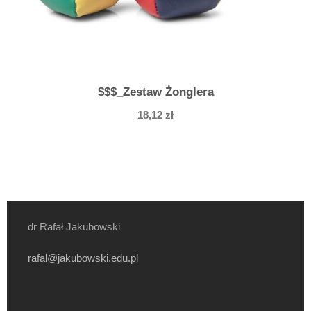
$$$_Zestaw Żonglera
18,12
zł
dr Rafał Jakubowski
rafal@jakubowski.edu.pl