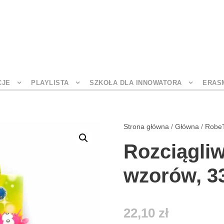
CJE
PLAYLISTA
SZKOŁA DLA INNOWATORA
ERAS
Strona główna
/
Główna
/
Robe
Rozciągliw
wzorów, 
22,10
zł