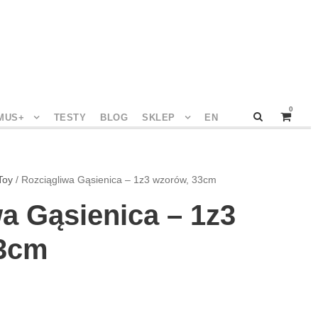
0
MUS+
TESTY
BLOG
SKLEP
EN
Toy
/ Rozciągliwa Gąsienica – 1z3 wzorów, 33cm
a Gąsienica – 1z3
33cm