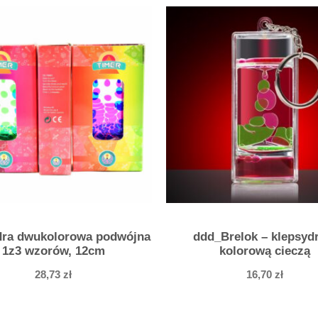
G
ą
s
i
e
n
i
c
a
–
1
z
dra dwukolorowa podwójna
ddd_Brelok – klepsyd
3
1z3 wzorów, 12cm
kolorową cieczą
w
28,73
zł
16,70
zł
z
o