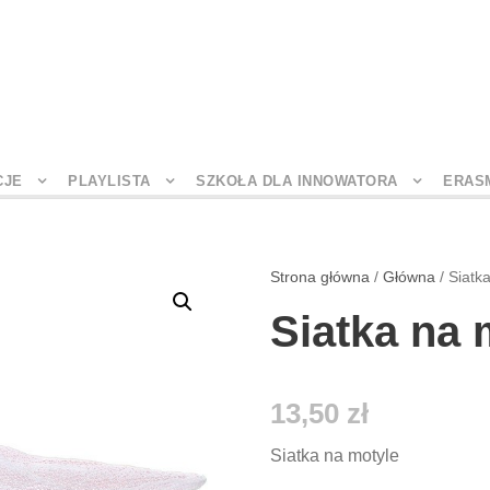
CJE
PLAYLISTA
SZKOŁA DLA INNOWATORA
ERAS
Strona główna
/
Główna
/ Siatk
Siatka na 
13,50
zł
Siatka na motyle