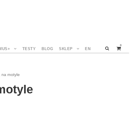
0
MUS+
TESTY
BLOG
SKLEP
EN
a na motyle
motyle