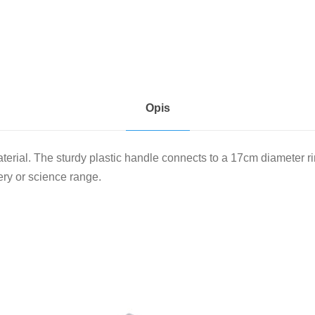
y
l
e
Opis
material. The sturdy plastic handle connects to a 17cm diameter 
ery or science range.