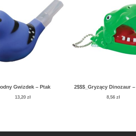
odny Gwizdek – Ptak
2$$$_Gryzący Dinozaur –
13,20
zł
8,56
zł