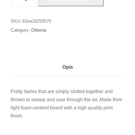
l
o
ś
SKU:
62ea16293570
ć
Category:
Główna
S
z
y
b
Opis
u
j
ą
Pretty fairies that are simply slotted together and
c
thrown to sweep and soar through the air. Made from
a
light foam-centred board with a high quality print
W
finish.
r
ó
ż