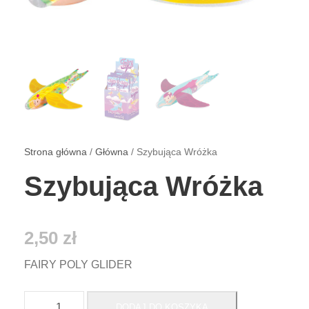
Strona główna
/
Główna
/ Szybująca Wróżka
Szybująca Wróżka
2,50
zł
FAIRY POLY GLIDER
i
DODAJ DO KOSZYKA