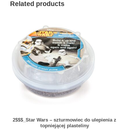
Related products
k
a
2$$$_Star Wars – szturmowiec do ulepienia z
topniejącej plasteliny