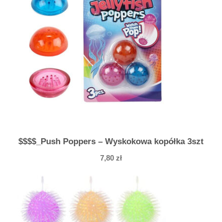
p
o
w
i
e
t
r
z
e
m
i
$$$$_Push Poppers – Wyskokowa kopółka 3szt
w
7,80
zł
ł
o
s
a
m