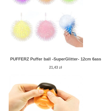
i
,
r
ó
z
n
e
k
o
PUFFERZ Puffer ball -SuperGlitter- 12cm 6ass
l
21,43
zł
o
r
y
,
2
2