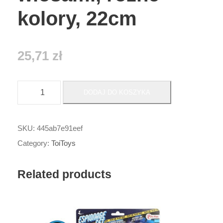
kolory, 22cm
25,71
zł
i
DODAJ DO KOSZYKA
l
o
ś
SKU:
445ab7e91eef
ć
Category:
ToiToys
t
t
Related products
t
n
_
D