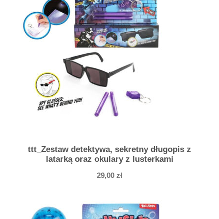
u
ż
a
p
i
ł
k
a
T
w
o
ttt_Zestaw detektywa, sekretny długopis z
T
latarką oraz okulary z lusterkami
o
29,00
zł
n
e
z