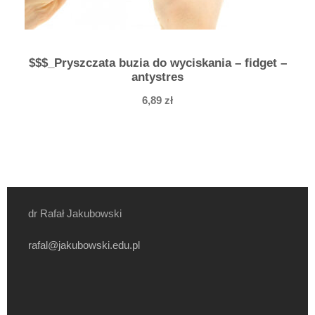
c
m
$$$_Pryszczata buzia do wyciskania – fidget –
antystres
6,89
zł
dr Rafał Jakubowski
rafal@jakubowski.edu.pl