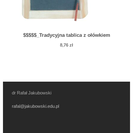
$$$$$_Tradycyjna tablica z ołówkiem
8,76
zł
dr Rafał Jakubowski
rafal@jakubowski.edu.pl