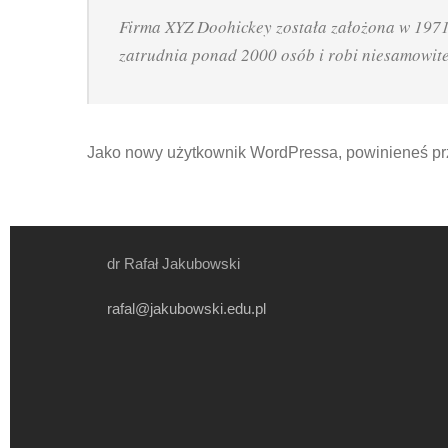
Firma XYZ Doohickey została założona w 1971 
zatrudnia ponad 2000 osób i robi niesamowite
Jako nowy użytkownik WordPressa, powinieneś pr
dr Rafał Jakubowski
rafal@jakubowski.edu.pl