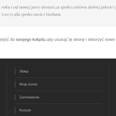
roku i od tamtej pory dostarcza społeczeństwu dobrej jakości
 rzeczy dla społeczności Gotham.
zejść do
swojego kokpitu
aby usunąć tę stronę i stworzyć nowe 
Sklep
Moje konto
Zamówienie
Koszyk