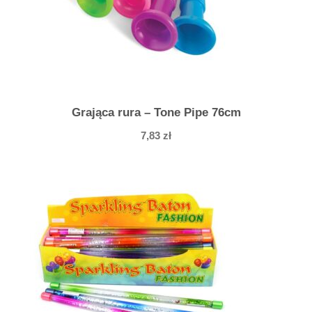
i
e
n
i
c
a
Grająca rura – Tone Pipe 76cm
3
7,83
zł
3
c
m