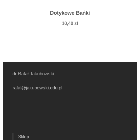
Dotykowe Bańki
10,40
zł
dr Rafał Jakubowski
rafal@jakubowski.edu.pl
Sklep